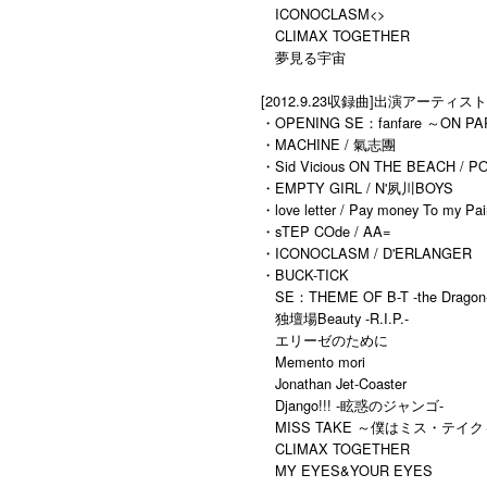
ICONOCLASM<
>
CLIMAX TOGETHER
夢見る宇宙
[2012.9.23収録曲]出演アーティスト
・OPENING SE：fanfare ～ON P
・MACHINE / 氣志團
・Sid Vicious ON THE BEACH / P
・EMPTY GIRL / N'夙川BOYS
・love letter / Pay money To my Pai
・sTEP COde / AA=
・ICONOCLASM / D'ERLANGER
・BUCK-TICK
SE：THEME OF B-T -the Dragon
独壇場Beauty -R.I.P.-
エリーゼのために
Memento mori
Jonathan Jet-Coaster
Django!!! -眩惑のジャンゴ-
MISS TAKE ～僕はミス・テイク
CLIMAX TOGETHER
MY EYES&YOUR EYES