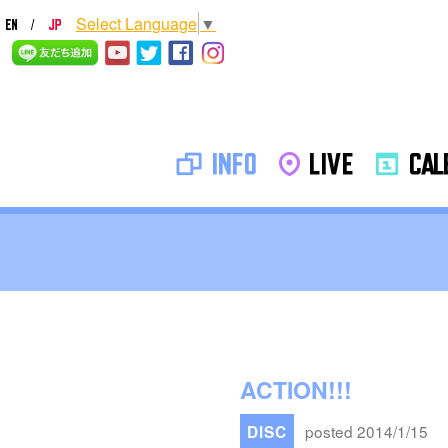
Select Language
▼
INFO
LIVE
CALE
ACTION!!!
posted 2014/1/15
DISC