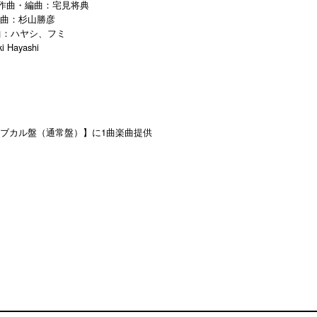
 作曲・編曲：宅見将典
編曲：杉山勝彦
 作曲：ハヤシ、フミ
ashi
サブカル盤（通常盤）】に1曲楽曲提供