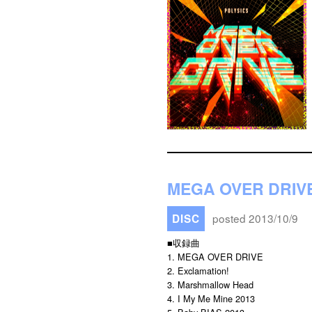
MEGA OVER DR
posted 2013/10/9
DISC
■収録曲
1. MEGA OVER DRIVE
2. Exclamation!
3. Marshmallow Head
4. I My Me Mine 2013