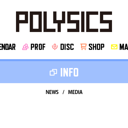
NDAR
PROF
disc
SHOP
MA
news
media