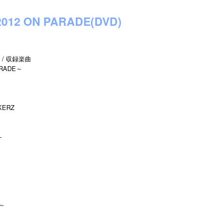
2012 ON PARADE(DVD)
 / 収録楽曲
ARADE～
KERZ
-
～