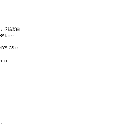
 / 収録楽曲
ARADE～
OLYSICS<
>
n <
>
-
～