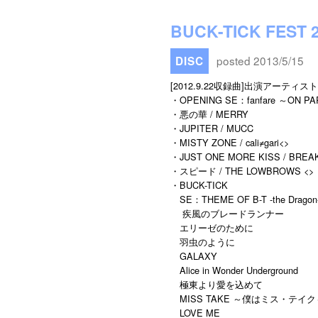
BUCK-TICK FEST 
posted 2013/5/15
DISC
[2012.9.22収録曲]出演アーティスト
・OPENING SE：fanfare ～ON P
・悪の華 / MERRY
・JUPITER / MUCC
・MISTY ZONE / cali≠gari<
>
・JUST ONE MORE KISS / BREA
・スピード / THE LOWBROWS <
>
・BUCK-TICK
SE：THEME OF B-T -the Dragon
疾風のブレードランナー
エリーゼのために
羽虫のように
GALAXY
Alice in Wonder Underground
極東より愛を込めて
MISS TAKE ～僕はミス・テイク
LOVE ME