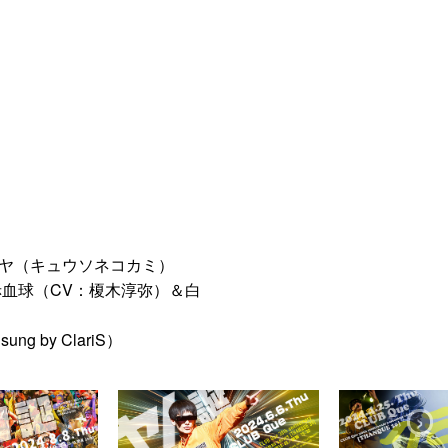
セイヤ（キュウソネコカミ）
h 赤血球（CV：榎木淳弥）＆白
 sung by ClariS）
›