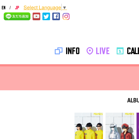
Select Language
▼
INFO
LIVE
CALE
ALB