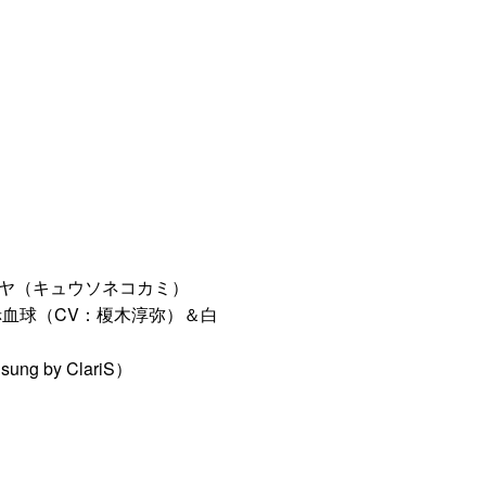
セイヤ（キュウソネコカミ）
h 赤血球（CV：榎木淳弥）＆白
 sung by ClariS）