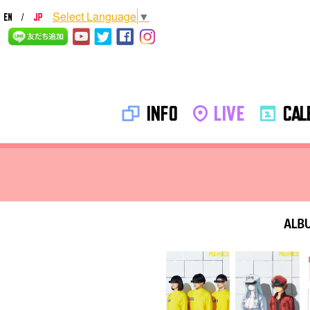
Select Language
▼
INFO
LIVE
CALE
ALB